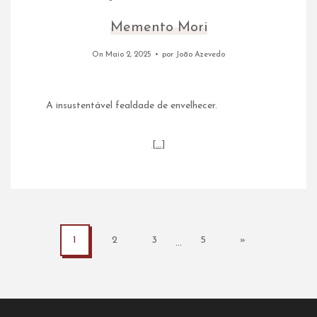
Memento Mori
On Maio 2, 2025
por
João Azevedo
A insustentável fealdade de envelhecer.
[…]
1
2
3
5
»
…