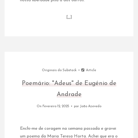
nossa liberdade pisa a dos outros.
[…]
Originais do Substack
Article
Poemário: "Adeus" de Eugénio de
Andrade
On Fevereiro 12, 2025
por
João Azevedo
Enchi-me de coragem na semana passada e gravei
um poema da Maria Teresa Horta. Achei que era o