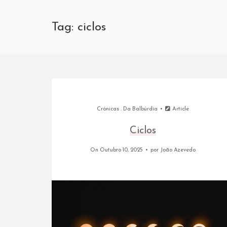
Tag: ciclos
Crónicas
.
Da Balbúrdia
Article
Ciclos
On Outubro 10, 2025
por
João Azevedo