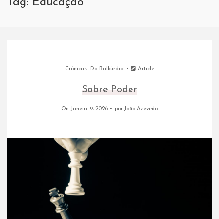
Tag: Educação
Crónicas
.
Da Balbúrdia
Article
Sobre Poder
On Janeiro 9, 2026
por
João Azevedo