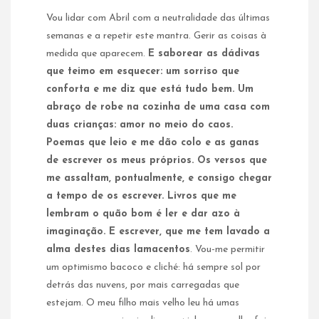
Vou lidar com Abril com a neutralidade das últimas
semanas e a repetir este mantra. Gerir as coisas à
medida que aparecem.
E saborear as dádivas
que teimo em esquecer: um sorriso que
conforta e me diz que está tudo bem. Um
abraço de robe na cozinha de uma casa com
duas crianças: amor no meio do caos.
Poemas que leio e me dão colo e as ganas
de escrever os meus próprios. Os versos que
me assaltam, pontualmente, e consigo chegar
a tempo de os escrever. Livros que me
lembram o quão bom é ler e dar azo à
imaginação. E escrever, que me tem lavado a
alma destes dias lamacentos
. Vou-me permitir
um optimismo bacoco e cliché: há sempre sol por
detrás das nuvens, por mais carregadas que
estejam. O meu filho mais velho leu há umas