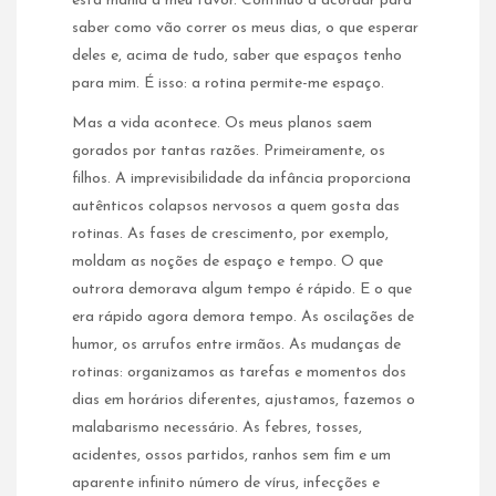
esta mania a meu favor. Continuo a acordar para
saber como vão correr os meus dias, o que esperar
deles e, acima de tudo, saber que espaços tenho
para mim. É isso: a rotina permite-me espaço.
Mas a vida acontece. Os meus planos saem
gorados por tantas razões. Primeiramente, os
filhos. A imprevisibilidade da infância proporciona
autênticos colapsos nervosos a quem gosta das
rotinas. As fases de crescimento, por exemplo,
moldam as noções de espaço e tempo. O que
outrora demorava algum tempo é rápido. E o que
era rápido agora demora tempo. As oscilações de
humor, os arrufos entre irmãos. As mudanças de
rotinas: organizamos as tarefas e momentos dos
dias em horários diferentes, ajustamos, fazemos o
malabarismo necessário. As febres, tosses,
acidentes, ossos partidos, ranhos sem fim e um
aparente infinito número de vírus, infecções e