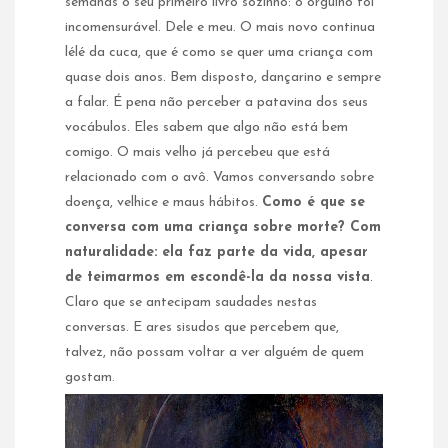
semanas o seu primeiro livro sozinho: o orgulho foi
incomensurável. Dele e meu. O mais novo continua
lélé da cuca, que é como se quer uma criança com
quase dois anos. Bem disposto, dançarino e sempre
a falar. É pena não perceber a patavina dos seus
vocábulos. Eles sabem que algo não está bem
comigo. O mais velho já percebeu que está
relacionado com o avô. Vamos conversando sobre
doença, velhice e maus hábitos.
Como é que se
conversa com uma criança sobre morte? Com
naturalidade: ela faz parte da vida, apesar
de teimarmos em escondê-la da nossa vista
.
Claro que se antecipam saudades nestas
conversas. E ares sisudos que percebem que,
talvez, não possam voltar a ver alguém de quem
gostam.