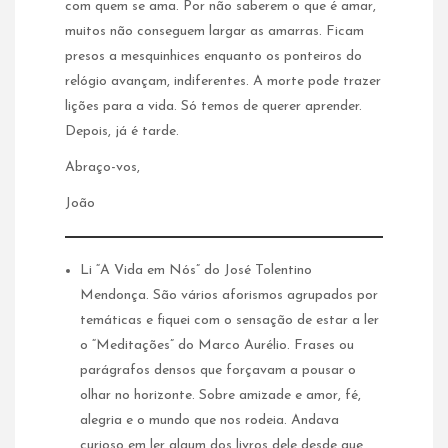
com quem se ama. Por não saberem o que é amar,
muitos não conseguem largar as amarras. Ficam
presos a mesquinhices enquanto os ponteiros do
relógio avançam, indiferentes. A morte pode trazer
lições para a vida. Só temos de querer aprender.
Depois, já é tarde.
Abraço-vos,
João
Li “A Vida em Nós” do José Tolentino
Mendonça. São vários aforismos agrupados por
temáticas e fiquei com o sensação de estar a ler
o “Meditações” do Marco Aurélio. Frases ou
parágrafos densos que forçavam a pousar o
olhar no horizonte. Sobre amizade e amor, fé,
alegria e o mundo que nos rodeia. Andava
curioso em ler algum dos livros dele desde que,