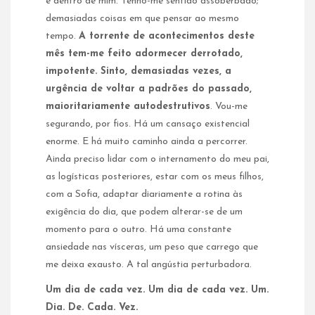
e dentro de mim. Tenho-me sentido assoberbado;
demasiadas coisas em que pensar ao mesmo
tempo.
A torrente de acontecimentos deste
mês tem-me feito adormecer derrotado,
impotente. Sinto, demasiadas vezes, a
urgência de voltar a padrões do passado,
maioritariamente autodestrutivos
. Vou-me
segurando, por fios. Há um cansaço existencial
enorme. E há muito caminho ainda a percorrer.
Ainda preciso lidar com o internamento do meu pai,
as logísticas posteriores, estar com os meus filhos,
com a Sofia, adaptar diariamente a rotina às
exigência do dia, que podem alterar-se de um
momento para o outro. Há uma constante
ansiedade nas vísceras, um peso que carrego que
me deixa exausto. A tal angústia perturbadora.
Um dia de cada vez. Um dia de cada vez. Um.
Dia. De. Cada. Vez.