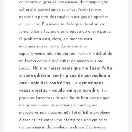
consoante o grau de consciência da manipulação
cultural a que estamos sujeitos. Produzem-se
notícias a partir de reações a artigos de opiniões
ou crónicas. É a inversão da lógica de informar
jornalística e faz jus a esta época do ano: é parvo.
O problema está, claro, em manter esta
idiossincrasia no resto dos meses que,
supostamente, não são parvos. Tenho-me debatido
na forma como quero saber do mundo que me
rodeia.
Há uns meses senti que me fazia falta
o contraditório: sentir picos de adrenalina a
ouvir opiniões contrárias – e demasiadas
vezes abjetas – àquilo em que acredito
. Fui
procurar fazedores de opinião de boa estirpe que
me provocassem as arritmias e contrações
musculares nas vísceras; não foi difícil, o problema
é escolher de entre uma oferta tão rica em falta
de consciência do privilégio e classe. Escreve-se