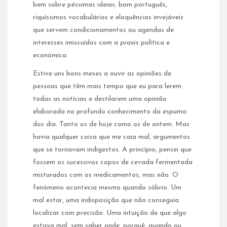
bem sobre péssimas ideias: bom português,
riquíssimos vocabulários e eloquências invejáveis
que servem condicionamentos ou agendas de
interesses imiscuídos com a
praxis
política e
económica.
Estive uns bons meses a ouvir as opiniões de
pessoas que têm mais tempo que eu para lerem
todas as notícias e destilarem uma opinião
elaborada no profundo conhecimento da espuma
dos dia. Tanto os de hoje como os de ontem. Mas
havia qualquer coisa que me caia mal, argumentos
que se tornavam indigestos. A princípio, pensei que
fossem os sucessivos copos de cevada fermentada
misturados com os medicamentos, mas não. O
fenómeno acontecia mesmo quando sóbrio. Um
mal estar, uma indisposição que não conseguia
localizar com precisão. Uma intuição de que algo
estava mal, sem saber onde, porquê, quando ou