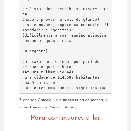
se é violador, recolha-se discretamen
te

(haverá provas na pele da glande) 

e se é mulher, separe os conceitos "l
iberdade" e "genitais": 

(dificilmente a sua reunião atingirá 
consenso, quanto mais 

um orgasmo).

de praxe, uma coleta após período 

de duas a quatro horas 

sem uma mulher violada 

numa cidade de 214.587 habitantes 

não é suficiente 

para obter uma amostra significativa.
Francisca Camelo – a primeira urina da manhã, A
Importância do Pequeno Almoço
Para continuares a ler