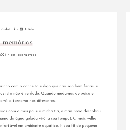
do Substack
Article
r memórias
2024
por
João Azevedo
brinco com o conceito e digo que não são bem férias: é
. Mas isto não é verdade. Quando mudamos de poiso e
amília, tornamo-nos diferentes.
rias com o meu pai e a minha tia, o mais novo descobriu
rauma da água gelada virá, a seu tempo). O mais velho
nfortável em ambiente aquático. Ficou fã do pequeno