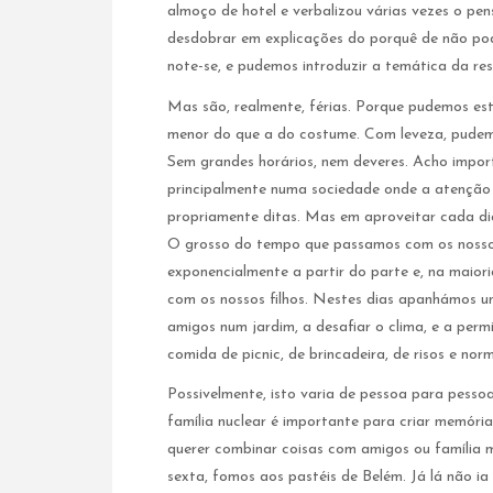
almoço de hotel e verbalizou várias vezes o pen
desdobrar em explicações do porquê de não po
note-se, e pudemos introduzir a temática da re
Mas são, realmente, férias. Porque pudemos est
menor do que a do costume. Com leveza, pudemo
Sem grandes horários, nem deveres. Acho impor
principalmente numa sociedade onde a atenção 
propriamente ditas. Mas em aproveitar cada dia
O grosso do tempo que passamos com os nossos 
exponencialmente a partir do parte e, na maiori
com os nossos filhos. Nestes dias apanhámos u
amigos num jardim, a desafiar o clima, e a perm
comida de picnic, de brincadeira, de risos e n
Possivelmente, isto varia de pessoa para pesso
família nuclear é importante para criar memór
querer combinar coisas com amigos ou família m
sexta, fomos aos pastéis de Belém. Já lá não i