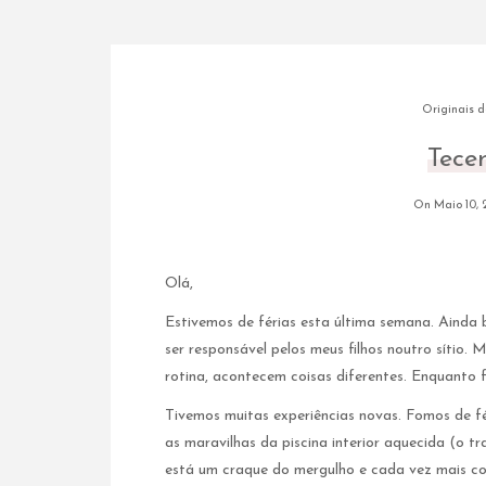
Originais 
Tece
On Maio 10, 
Olá,
Estivemos de férias esta última semana. Ainda 
ser responsável pelos meus filhos noutro sítio
rotina, acontecem coisas diferentes. Enquanto f
Tivemos muitas experiências novas. Fomos de fé
as maravilhas da piscina interior aquecida (o t
está um craque do mergulho e cada vez mais co