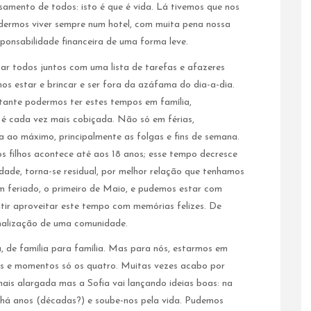
samento de todos: isto é que é vida. Lá tivemos que nos
dermos viver sempre num hotel, com muita pena nossa
sponsabilidade financeira de uma forma leve.
ar todos juntos com uma lista de tarefas e afazeres
s estar e brincar e ser fora da azáfama do dia-a-dia.
tante podermos ter estes tempos em família,
é cada vez mais cobiçada. Não só em férias,
 ao máximo, principalmente as folgas e fins de semana.
filhos acontece até aos 18 anos; esse tempo decresce
dade, torna-se residual, por melhor relação que tenhamos
m feriado, o primeiro de Maio, e pudemos estar com
itir aproveitar este tempo com memórias felizes. De
ormalização de uma comunidade.
a, de família para família. Mas para nós, estarmos em
ias e momentos só os quatro. Muitas vezes acabo por
ais alargada mas a Sofia vai lançando ideias boas: na
a há anos (décadas?) e soube-nos pela vida. Pudemos