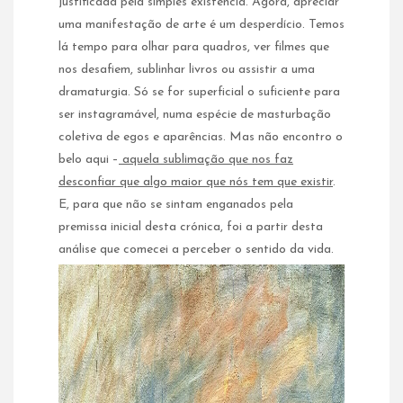
justificada pela simples existência. Agora, apreciar
uma manifestação de arte é um desperdício. Temos
lá tempo para olhar para quadros, ver filmes que
nos desafiem, sublinhar livros ou assistir a uma
dramaturgia. Só se for superficial o suficiente para
ser instagramável, numa espécie de masturbação
coletiva de egos e aparências. Mas não encontro o
belo aqui –
aquela sublimação que nos faz
desconfiar que algo maior que nós tem que existir
.
E, para que não se sintam enganados pela
premissa inicial desta crónica, foi a partir desta
análise que comecei a perceber o sentido da vida.