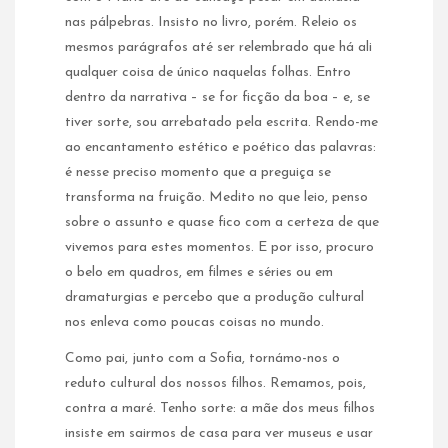
nas pálpebras. Insisto no livro, porém. Releio os
mesmos parágrafos até ser relembrado que há ali
qualquer coisa de único naquelas folhas. Entro
dentro da narrativa – se for ficção da boa – e, se
tiver sorte, sou arrebatado pela escrita. Rendo-me
ao encantamento estético e poético das palavras:
é nesse preciso momento que a preguiça se
transforma na fruição. Medito no que leio, penso
sobre o assunto e quase fico com a certeza de que
vivemos para estes momentos. E por isso, procuro
o belo em quadros, em filmes e séries ou em
dramaturgias e percebo que a produção cultural
nos enleva como poucas coisas no mundo.
Como pai, junto com a Sofia, tornámo-nos o
reduto cultural dos nossos filhos. Remamos, pois,
contra a maré. Tenho sorte: a mãe dos meus filhos
insiste em sairmos de casa para ver museus e usar