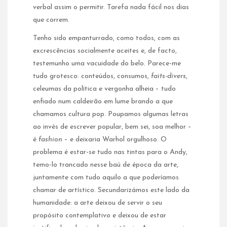
verbal assim o permitir. Tarefa nada fácil nos dias
que correm.
Tenho sido empanturrado, como todos, com as
excrescências socialmente aceites e, de facto,
testemunho uma vacuidade do belo. Parece-me
tudo grotesco: conteúdos, consumos,
faits-divers
,
celeumas da política e vergonha alheia – tudo
enfiado num caldeirão em lume brando a que
chamamos cultura pop. Poupamos algumas letras
ao invés de escrever popular, bem sei, soa melhor –
é
fashion
– e deixaria Warhol orgulhoso. O
problema é estar-se tudo nas tintas para o Andy,
temo-lo trancado nesse baú de época da arte,
juntamente com tudo aquilo a que poderíamos
chamar de artístico. Secundarizámos este lado da
humanidade: a arte deixou de servir o seu
propósito contemplativo e deixou de estar