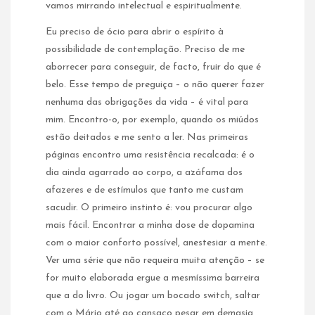
vamos mirrando intelectual e espiritualmente.
Eu preciso de ócio para abrir o espírito à
possibilidade de contemplação. Preciso de me
aborrecer para conseguir, de facto, fruir do que é
belo. Esse tempo de preguiça – o não querer fazer
nenhuma das obrigações da vida – é vital para
mim. Encontro-o, por exemplo, quando os miúdos
estão deitados e me sento a ler. Nas primeiras
páginas encontro uma resistência recalcada: é o
dia ainda agarrado ao corpo, a azáfama dos
afazeres e de estímulos que tanto me custam
sacudir. O primeiro instinto é: vou procurar algo
mais fácil. Encontrar a minha dose de dopamina
com o maior conforto possível, anestesiar a mente.
Ver uma série que não requeira muita atenção – se
for muito elaborada ergue a mesmíssima barreira
que a do livro. Ou jogar um bocado switch, saltar
com o Mário até ao cansaço pesar em demasia