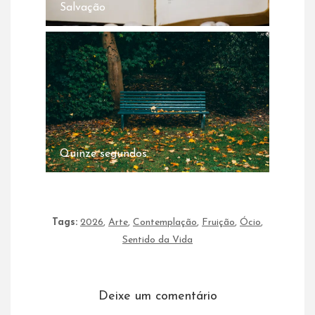
Salvação
Quinze segundos.
Tags:
2026
,
Arte
,
Contemplação
,
Fruição
,
Ócio
,
Sentido da Vida
Deixe um comentário