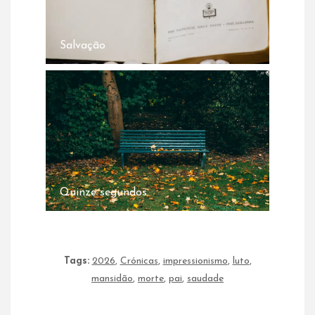
Salvação
Quinze segundos.
Tags:
2026
,
Crónicas
,
impressionismo
,
luto
,
mansidão
,
morte
,
pai
,
saudade