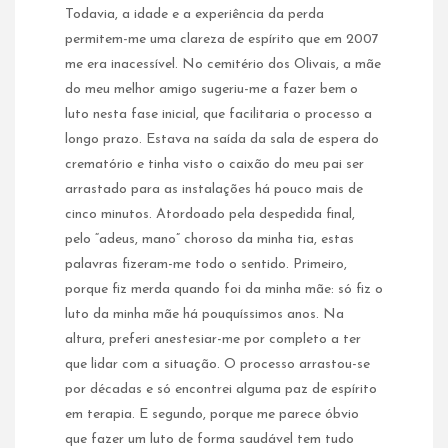
Todavia, a idade e a experiência da perda
permitem-me uma clareza de espírito que em 2007
me era inacessível. No cemitério dos Olivais, a mãe
do meu melhor amigo sugeriu-me a fazer bem o
luto nesta fase inicial, que facilitaria o processo a
longo prazo. Estava na saída da sala de espera do
crematório e tinha visto o caixão do meu pai ser
arrastado para as instalações há pouco mais de
cinco minutos. Atordoado pela despedida final,
pelo “adeus, mano” choroso da minha tia, estas
palavras fizeram-me todo o sentido. Primeiro,
porque fiz merda quando foi da minha mãe: só fiz o
luto da minha mãe há pouquíssimos anos. Na
altura, preferi anestesiar-me por completo a ter
que lidar com a situação. O processo arrastou-se
por décadas e só encontrei alguma paz de espírito
em terapia. E segundo, porque me parece óbvio
que fazer um luto de forma saudável tem tudo